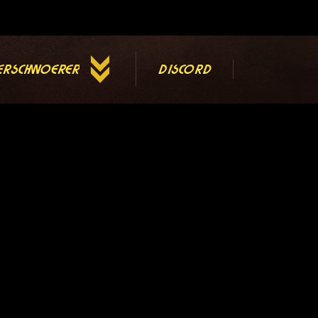
erschwoerer
Discord