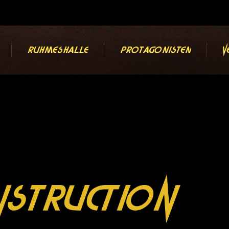
Ruhmeshalle
Protagonisten
V